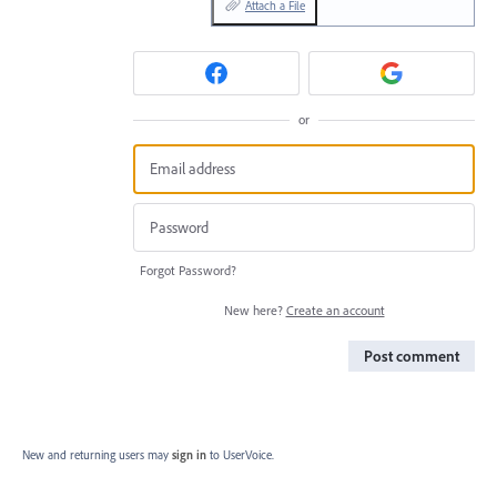
Attach a File
or
Forgot Password?
New here?
Create an account
Post comment
New and returning users may
sign in
to UserVoice.