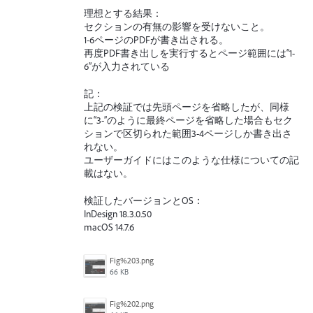
理想とする結果：
セクションの有無の影響を受けないこと。
1-6ページのPDFが書き出される。
再度PDF書き出しを実行するとページ範囲には“1-
6”が入力されている
記：
上記の検証では先頭ページを省略したが、同様
に“3-”のように最終ページを省略した場合もセク
ションで区切られた範囲3-4ページしか書き出さ
れない。
ユーザーガイドにはこのような仕様についての記
載はない。
検証したバージョンとOS：
InDesign 18.3.0.50
macOS 14.7.6
Fig%203.png
66 KB
Fig%202.png