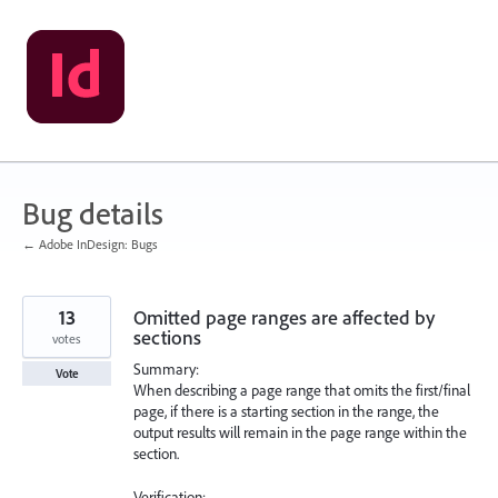
Skip
to
content
Bug details
← Adobe InDesign: Bugs
13
Omitted page ranges are affected by
sections
votes
Summary:
Vote
When describing a page range that omits the first/final
page, if there is a starting section in the range, the
output results will remain in the page range within the
section.
Verification: