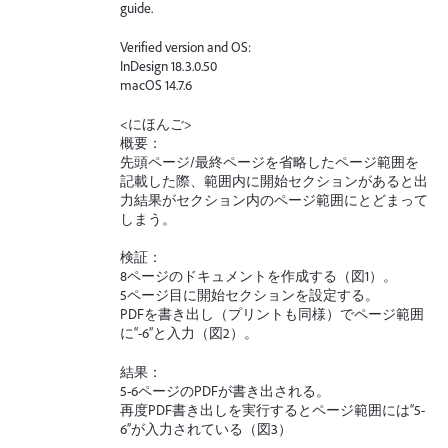
guide.
Verified version and OS:
InDesign 18.3.0.50
macOS 14.7.6
<にほんご>
概要：
先頭ページ/最終ページを省略したページ範囲を
記載した際、範囲内に開始セクションがあると出
力結果がセクション内のページ範囲にとどまって
しまう。
検証：
8ページのドキュメントを作成する（図1）。
5ページ目に開始セクションを設定する。
PDFを書き出し（プリントも同様）でページ範囲
に“-6”と入力（図2）。
結果：
5-6ページのPDFが書き出される。
再度PDF書き出しを実行するとページ範囲には“5-
6”が入力されている（図3）