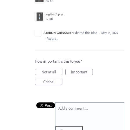
66 KB
Fig%201.png
19 KB
AJABON GRINSMITH
shared this idea
·
May 15, 2025
·
Report…
How important is this to you?
Not at all
Important
Critical
Add a comment…