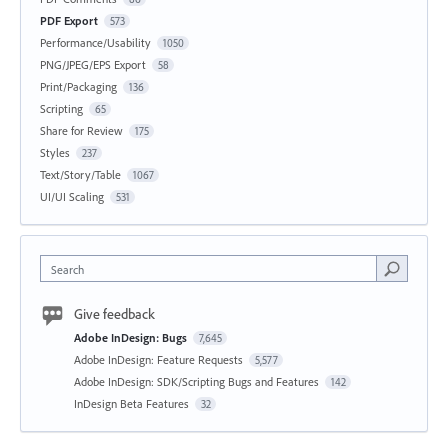
PDF Export
573
Performance/Usability
1050
PNG/JPEG/EPS Export
58
Print/Packaging
136
Scripting
65
Share for Review
175
Styles
237
Text/Story/Table
1067
UI/UI Scaling
531
Search
Give feedback
Adobe InDesign: Bugs
7,645
Adobe InDesign: Feature Requests
5,577
Adobe InDesign: SDK/Scripting Bugs and Features
142
InDesign Beta Features
32