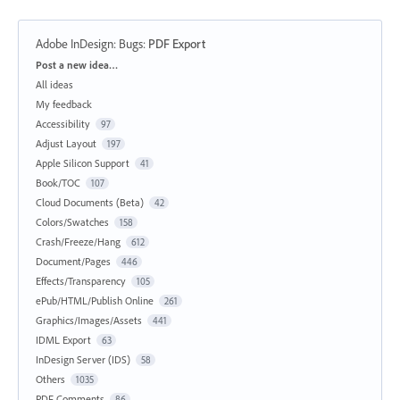
Adobe InDesign: Bugs
:
PDF Export
Categories
Post a new idea…
All ideas
My feedback
Accessibility
97
Adjust Layout
197
Apple Silicon Support
41
Book/TOC
107
Cloud Documents (Beta)
42
Colors/Swatches
158
Crash/Freeze/Hang
612
Document/Pages
446
Effects/Transparency
105
ePub/HTML/Publish Online
261
Graphics/Images/Assets
441
IDML Export
63
InDesign Server (IDS)
58
Others
1035
PDF Comments
86