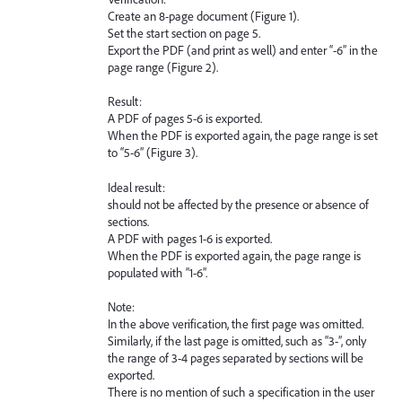
Create an 8-page document (Figure 1).
Set the start section on page 5.
Export the PDF (and print as well) and enter “-6” in the
page range (Figure 2).
Result:
A PDF of pages 5-6 is exported.
When the PDF is exported again, the page range is set
to “5-6” (Figure 3).
Ideal result:
should not be affected by the presence or absence of
sections.
A PDF with pages 1-6 is exported.
When the PDF is exported again, the page range is
populated with “1-6”.
Note:
In the above verification, the first page was omitted.
Similarly, if the last page is omitted, such as “3-”, only
the range of 3-4 pages separated by sections will be
exported.
There is no mention of such a specification in the user