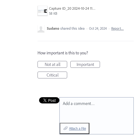
Capture ID_20 2024-10-24 115206.png
58 KB
Sudano
shared this idea
·
Oct 24, 2024
·
Report…
How important is this to you?
Not at all
Important
Critical
Add a comment…
Attach a File