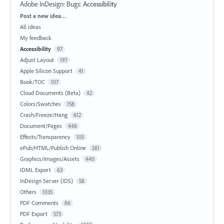
Adobe InDesign: Bugs
:
Accessibility
Categories
Post a new idea…
All ideas
My feedback
Accessibility
97
Adjust Layout
197
Apple Silicon Support
41
Book/TOC
107
Cloud Documents (Beta)
42
Colors/Swatches
158
Crash/Freeze/Hang
612
Document/Pages
446
Effects/Transparency
105
ePub/HTML/Publish Online
261
Graphics/Images/Assets
440
IDML Export
63
InDesign Server (IDS)
58
Others
1035
PDF Comments
86
PDF Export
573