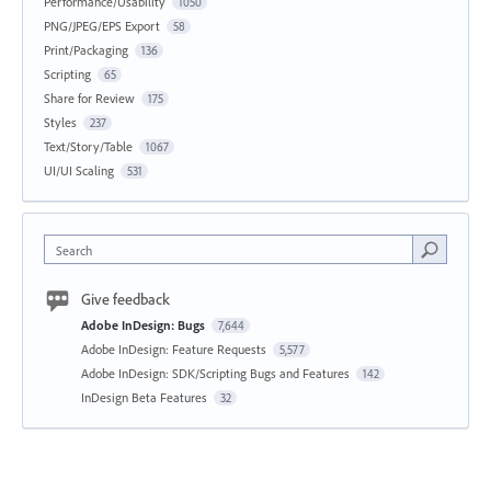
Performance/Usability
1050
PNG/JPEG/EPS Export
58
Print/Packaging
136
Scripting
65
Share for Review
175
Styles
237
Text/Story/Table
1067
UI/UI Scaling
531
Search
Give feedback
Adobe InDesign: Bugs
7,644
Adobe InDesign: Feature Requests
5,577
Adobe InDesign: SDK/Scripting Bugs and Features
142
InDesign Beta Features
32