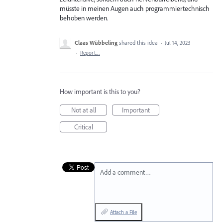
müsste in meinen Augen auch programmiertechnisch
behoben werden.
Claas Wübbeling
shared this idea
·
Jul 14, 2023
·
Report…
How important is this to you?
Not at all
Important
Critical
Add a comment…
Attach a File