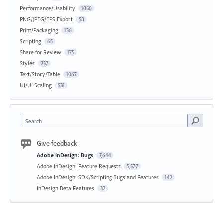
Performance/Usability
1050
PNG/JPEG/EPS Export
58
Print/Packaging
136
Scripting
65
Share for Review
175
Styles
237
Text/Story/Table
1067
UI/UI Scaling
531
Search
Give feedback
Adobe InDesign: Bugs
7,644
Adobe InDesign: Feature Requests
5,577
Adobe InDesign: SDK/Scripting Bugs and Features
142
InDesign Beta Features
32