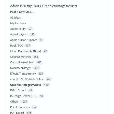
Adobe InDesign: Bugs
:
Graphics/Images/Assets
Categories
Post a new idea…
All ideas
My feedback
Accessibility
97
Adjust Layout
197
Apple Silicon Support
41
Book/TOC
107
Cloud Documents (Beta)
42
Colors/Swatches
158
Crash/Freeze/Hang
612
Document/Pages
446
Effects/Transparency
105
ePub/HTML/Publish Online
261
Graphics/Images/Assets
440
IDML Export
63
InDesign Server (IDS)
58
Others
1035
PDF Comments
86
PDF Export
573