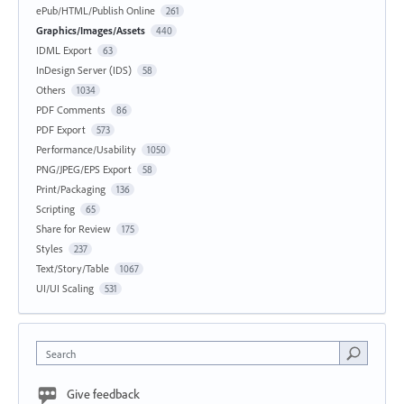
ePub/HTML/Publish Online
261
Graphics/Images/Assets
440
IDML Export
63
InDesign Server (IDS)
58
Others
1034
PDF Comments
86
PDF Export
573
Performance/Usability
1050
PNG/JPEG/EPS Export
58
Print/Packaging
136
Scripting
65
Share for Review
175
Styles
237
Text/Story/Table
1067
UI/UI Scaling
531
Search
Give feedback