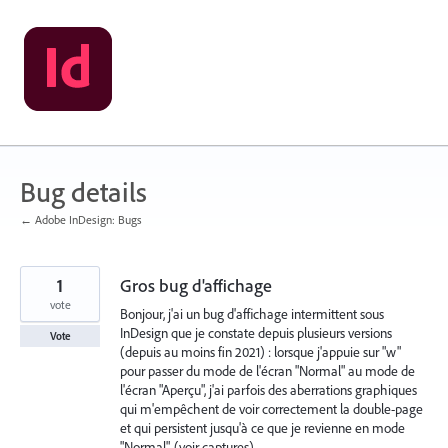
Skip
to
content
Bug details
← Adobe InDesign: Bugs
1
Gros bug d'affichage
vote
Bonjour, j'ai un bug d'affichage intermittent sous
InDesign que je constate depuis plusieurs versions
Vote
(depuis au moins fin 2021) : lorsque j'appuie sur "w"
pour passer du mode de l'écran "Normal" au mode de
l'écran "Aperçu", j'ai parfois des aberrations graphiques
qui m'empêchent de voir correctement la double-page
et qui persistent jusqu'à ce que je revienne en mode
"Normal". (voir captures)