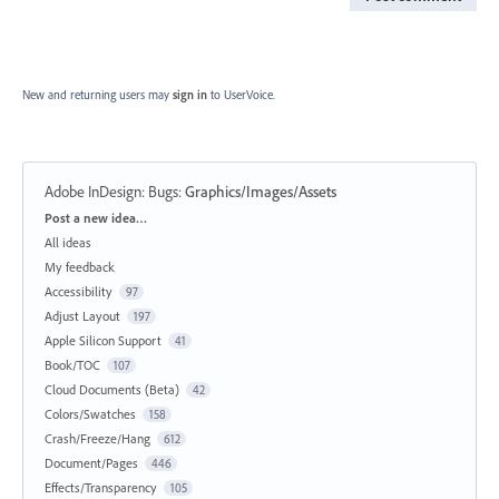
New and returning users may
sign in
to UserVoice.
Adobe InDesign: Bugs
:
Graphics/Images/Assets
Categories
Post a new idea…
All ideas
My feedback
Accessibility
97
Adjust Layout
197
Apple Silicon Support
41
Book/TOC
107
Cloud Documents (Beta)
42
Colors/Swatches
158
Crash/Freeze/Hang
612
Document/Pages
446
Effects/Transparency
105