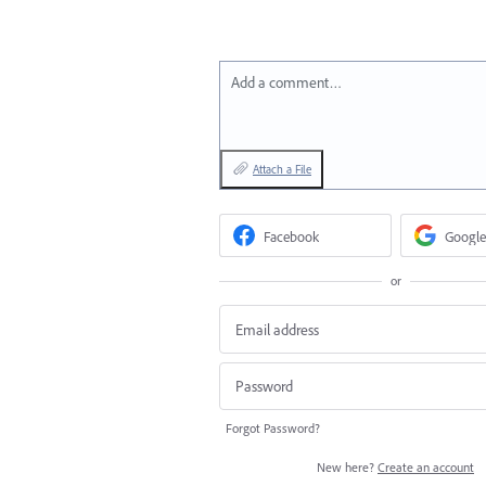
Add a comment…
Attach a File
Facebook
Google
or
Forgot Password?
New here?
Create an account