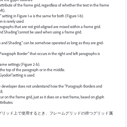
ttribute of the frame grid, regardless of whether the text in the frame
ft).
etting in Figure 1-a is the same for both (Figure 1-b).
n is rarely used.
aragraphs that are not grid-aligned are mixed within a frame grid.
and Shading”cannot be used when using a frame grid.
ers and Shading” can be somehow operated as long as they are grid-
 "Paragraph Border" that occurs in the right and left paragraphs is
ame settings (Figure 2-b).
t the top of the paragraph or in the middle.
odori”setting is used.
he developer does not understand how the “Paragraph Borders and
l.
 on the frame grid, just as it does on a text frame, based on glyph
tributes.
グリッド上で使用するとき、フレームグリッドの持つグリッド属