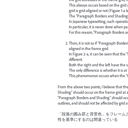
This always occurs based on the grid a
grid is grid-aligned or not (Figure 1-a le
The “Paragraph Borders and Shading” s
In Japanese typesetting, such operatio
In particular, it is never done when p
For this reason, “Paragraph Borders 
Then, it is not so if “Paragraph Bord
aligned in the frame grid.
In Figure 2-a, it can be seen that the
different.
Both the right and the left have the s
The only difference is whether it is a
This phenomenon occurs when the “Gy
From the above two points, I believe that t
Shading” should occur on the frame grid at al
“Paragraph Borders and Shading” should occur
outlines, and should not be affected by grid at
「段落の囲み罫と背景色」をフレーム
性を基準にするのは間違っている