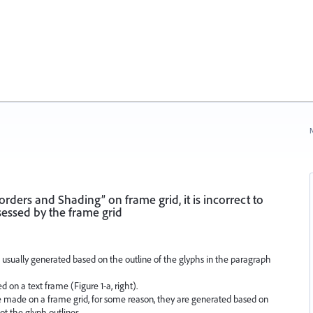
N
ders and Shading” on frame grid, it is incorrect to
sessed by the frame grid
usually generated based on the outline of the glyphs in the paragraph
ed on a text frame (Figure 1-a, right).
 made on a frame grid, for some reason, they are generated based on
not the glyph outlines.