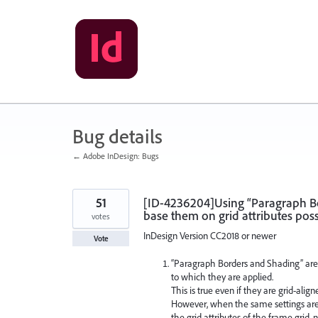
Skip
to
content
Bug details
← Adobe InDesign: Bugs
51
[ID-4236204]Using “Paragraph Bor
base them on grid attributes pos
votes
InDesign Version CC2018 or newer
Vote
“Paragraph Borders and Shading” are 
to which they are applied.
This is true even if they are grid-align
However, when the same settings are
the grid attributes of the frame grid, 