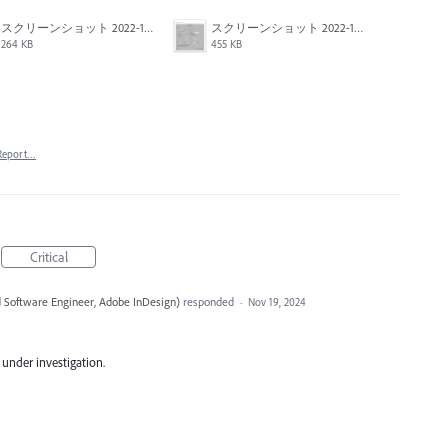
スクリーンショット 2022-10-18 20.39.33.png
スクリーンショット 2022-10-18 20.39.18.png
264 KB
455 KB
Report…
Critical
 Software Engineer, Adobe InDesign
)
responded
·
Nov 19, 2024
y under investigation.