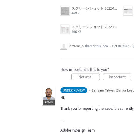
スクリーンショット 2022-10-18 20.39.48.png
469 KB
スクリーンショット 2022-10-18 20.40.45.png
406 KB
bizarre_n
shared this idea
·
Oct 18, 2022
·
How important is this to you?
Not at all
Important
·
Sanyam Talwar
(
Senior Lead
UNDER REVIEW
Hi,
ADMIN
Thank you for reporting the issue. It is currentl
—
Adobe InDesign Team