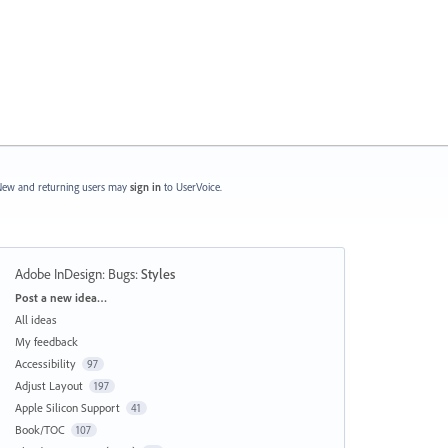
ew and returning users may
sign in
to UserVoice.
Adobe InDesign: Bugs
:
Styles
Categories
Post a new idea…
All ideas
My feedback
Accessibility
97
Adjust Layout
197
Apple Silicon Support
41
Book/TOC
107