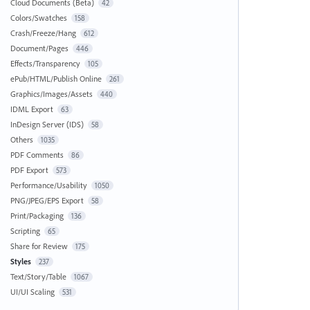
Cloud Documents (Beta)
42
Colors/Swatches
158
Crash/Freeze/Hang
612
Document/Pages
446
Effects/Transparency
105
ePub/HTML/Publish Online
261
Graphics/Images/Assets
440
IDML Export
63
InDesign Server (IDS)
58
Others
1035
PDF Comments
86
PDF Export
573
Performance/Usability
1050
PNG/JPEG/EPS Export
58
Print/Packaging
136
Scripting
65
Share for Review
175
Styles
237
Text/Story/Table
1067
UI/UI Scaling
531