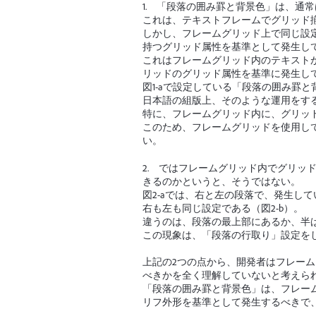
1. 「段落の囲み罫と背景色」は、通
これは、テキストフレームでグリッド揃
しかし、フレームグリッド上で同じ設
持つグリッド属性を基準として発生し
これはフレームグリッド内のテキスト
リッドのグリッド属性を基準に発生して
図1-aで設定している「段落の囲み罫と
日本語の組版上、そのような運用をす
特に、フレームグリッド内に、グリッ
このため、フレームグリッドを使用し
い。
2. ではフレームグリッド内でグリッ
きるのかというと、そうではない。
図2-aでは、右と左の段落で、発生し
右も左も同じ設定である（図2-b）。
違うのは、段落の最上部にあるか、半
この現象は、「段落の行取り」設定を
上記の2つの点から、開発者はフレー
べきかを全く理解していないと考えら
「段落の囲み罫と背景色」は、フレー
リフ外形を基準として発生するべきで