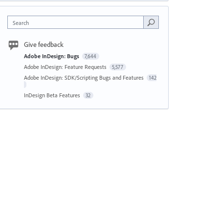
Search
Give feedback
Adobe InDesign: Bugs
7,644
Adobe InDesign: Feature Requests
5,577
Adobe InDesign: SDK/Scripting Bugs and Features
142
InDesign Beta Features
32