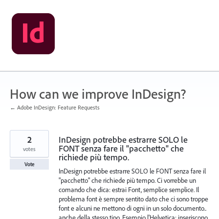
Skip
to
content
How can we improve InDesign?
← Adobe InDesign: Feature Requests
2
InDesign potrebbe estrarre SOLO le
FONT senza fare il "pacchetto" che
votes
richiede più tempo.
Vote
InDesign potrebbe estrarre SOLO le FONT senza fare il
"pacchetto" che richiede più tempo. Ci vorrebbe un
comando che dica: estrai Font, semplice semplice. Il
problema font è sempre sentito dato che ci sono troppe
font e alcuni ne mettono di ogni in un solo documento..
anche della stesso tipo. Esempio l'Helvetica: inseriscono