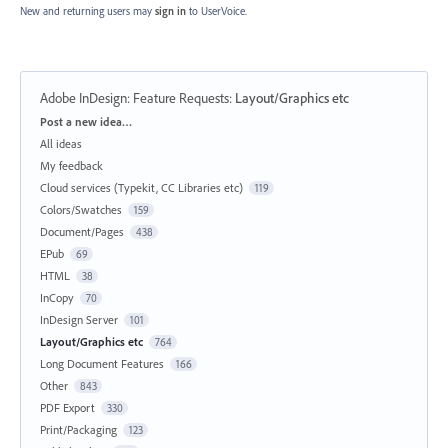
New and returning users may
sign in
to UserVoice.
Adobe InDesign: Feature Requests
:
Layout/Graphics etc
Categories
Post a new idea…
All ideas
My feedback
Cloud services (Typekit, CC Libraries etc)
119
Colors/Swatches
159
Document/Pages
438
EPub
69
HTML
38
InCopy
70
InDesign Server
101
Layout/Graphics etc
764
Long Document Features
166
Other
843
PDF Export
330
Print/Packaging
123