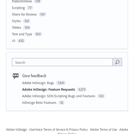
PublishOnline
178
Scripting
77
Share for Review
147
Styles
322
Tables
164
Text and Type
814
UI
632
Search
Give feedback
Adobe InDesign: Bugs
7,641
Adobe InDesign: Feature Requests
5,573
Adobe InDesign: SDK/Scripting Bugs and Features
142
InDesign Beta Features
32
Adobe InDesign
·
UserVoice Terms of Service & Privacy Policy
·
Adobe Terms of Use
·
Adobe
Privacy Policy