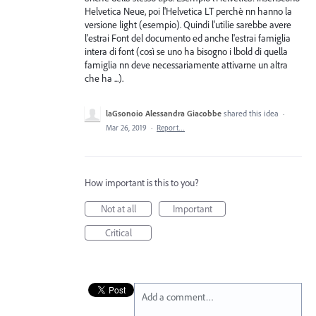
Helvetica Neue, poi l'Helvetica LT perchè nn hanno la
versione light (esempio). Quindi l'utilie sarebbe avere
l'estrai Font del documento ed anche l'estrai famiglia
intera di font (così se uno ha bisogno i lbold di quella
famiglia nn deve necessariamente attivarne un altra
che ha ...).
laGsonoio Alessandra Giacobbe
shared this idea
·
Mar 26, 2019
·
Report…
How important is this to you?
Not at all
Important
Critical
Add a comment…