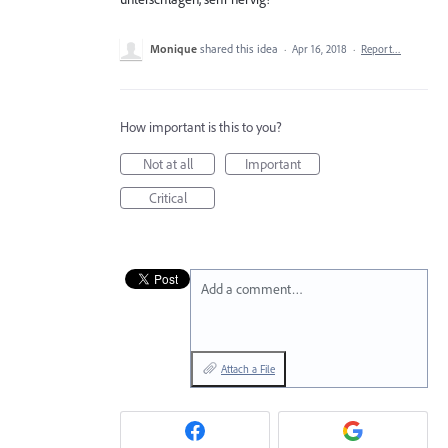
Monique
shared this idea
·
Apr 16, 2018
·
Report…
How important is this to you?
Not at all
Important
Critical
Add a comment…
Attach a File