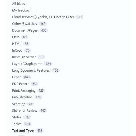
All ideas
My feedback
Cloud services (Typekit, CC Libraries etc)
119
Colors/Swatches
160
Document/Pages
438
EPub
69
HTML
38
InCopy
70
InDesign Server
101
Layout/Graphics etc
764
Long Document Features
166
Other
843
PDF Export
331
Print/Packaging
123
PublishOnline
178
Scripting
77
Share for Review
147
Styles
322
Tables
164
Text and Type
816