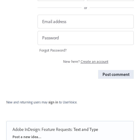
or
Forgot Password?
New here?
Create an account
Post comment
New and returning users may
sign in
to UserVoice.
Adobe InDesign: Feature Requests
:
Text and Type
Categories
Post a new idea…