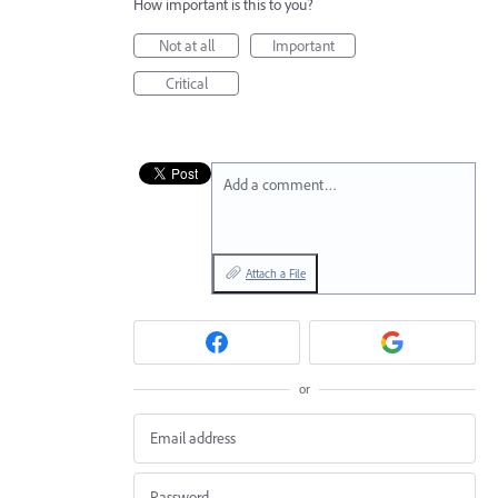
How important is this to you?
Not at all
Important
Critical
Add a comment…
Attach a File
or