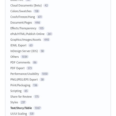
Cloud Documents (Beta)
42
Colors/Swatches
158
Crash/Freeze/Hang
611
Document/Pages
446
Effects/Transparency
105
ePub/HTML/Publish Online
261
Graphics/Images/Assets
440
IDML Export
63
InDesign Server (IDS)
58
Others
1034
PDF Comments
86
PDF Export
573
Performance/Usability
1050
PNG/JPEG/EPS Export
58
Print/Packaging
136
Scripting
65
Share for Review
175
Styles
237
Text/Story/Table
1067
UI/UI Scaling
531