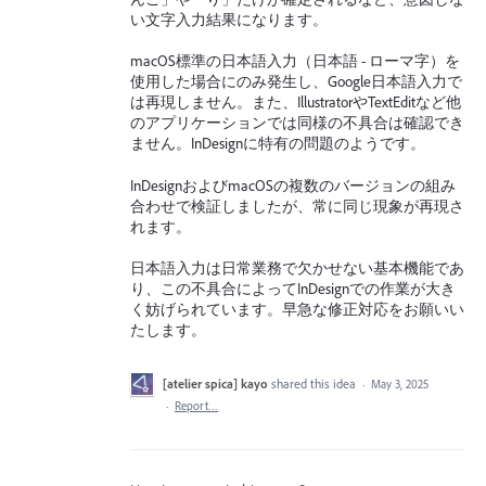
い文字入力結果になります。
macOS標準の日本語入力（日本語 - ローマ字）を
使用した場合にのみ発生し、Google日本語入力で
は再現しません。また、IllustratorやTextEditなど他
のアプリケーションでは同様の不具合は確認でき
ません。InDesignに特有の問題のようです。
InDesignおよびmacOSの複数のバージョンの組み
合わせで検証しましたが、常に同じ現象が再現さ
れます。
日本語入力は日常業務で欠かせない基本機能であ
り、この不具合によってInDesignでの作業が大き
く妨げられています。早急な修正対応をお願いい
たします。
[atelier spica] kayo
shared this idea
·
May 3, 2025
·
Report…