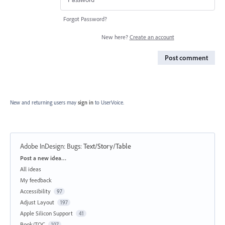
Forgot Password?
New here?
Create an account
Post comment
New and returning users may
sign in
to UserVoice.
Adobe InDesign: Bugs
:
Text/Story/Table
Categories
Post a new idea…
All ideas
My feedback
Accessibility
97
Adjust Layout
197
Apple Silicon Support
41
Book/TOC
107