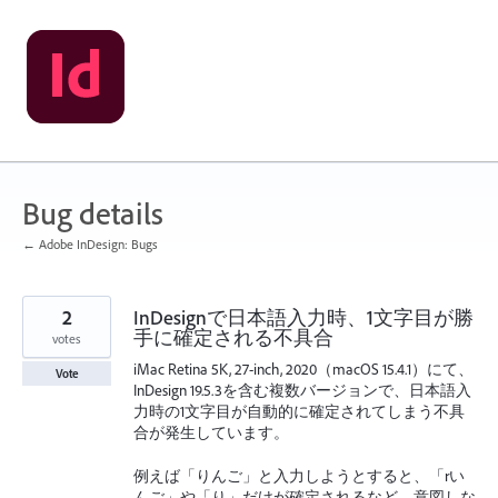
Skip
to
content
Bug details
← Adobe InDesign: Bugs
2
InDesignで日本語入力時、1文字目が勝
手に確定される不具合
votes
iMac Retina 5K, 27-inch, 2020（macOS 15.4.1）にて、
Vote
InDesign 19.5.3を含む複数バージョンで、日本語入
力時の1文字目が自動的に確定されてしまう不具
合が発生しています。
例えば「りんご」と入力しようとすると、「rい
んご」や「り」だけが確定されるなど、意図しな