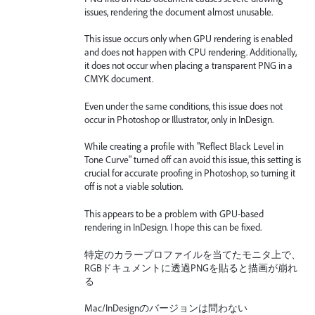
issues, rendering the document almost unusable.
This issue occurs only when GPU rendering is enabled
and does not happen with CPU rendering. Additionally,
it does not occur when placing a transparent PNG in a
CMYK document.
Even under the same conditions, this issue does not
occur in Photoshop or Illustrator, only in InDesign.
While creating a profile with "Reflect Black Level in
Tone Curve" turned off can avoid this issue, this setting is
crucial for accurate proofing in Photoshop, so turning it
off is not a viable solution.
This appears to be a problem with GPU-based
rendering in InDesign. I hope this can be fixed.
特定のカラープロファイルを当てたモニタ上で、
RGBドキュメントに透過PNGを貼ると描画が崩れ
る
Mac/InDesignのバージョンは問わない