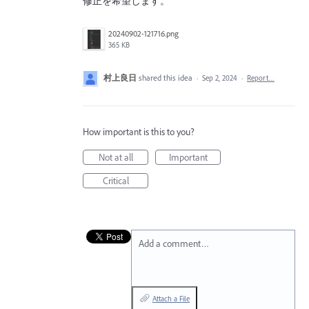
修正を希望します。
20240902-121716.png
365 KB
村上良日
shared this idea
·
Sep 2, 2024
·
Report…
How important is this to you?
Not at all
Important
Critical
Add a comment…
Attach a File