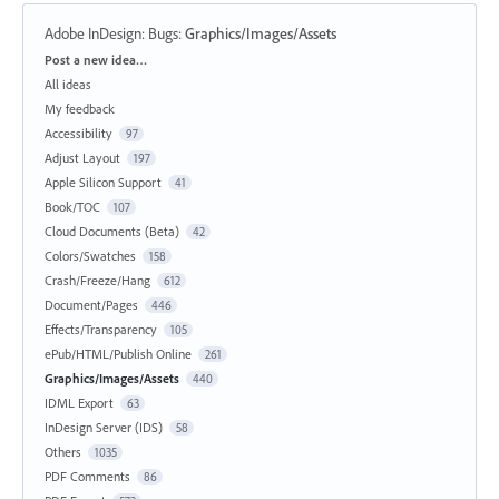
Adobe InDesign: Bugs
:
Graphics/Images/Assets
Categories
Post a new idea…
All ideas
My feedback
Accessibility
97
Adjust Layout
197
Apple Silicon Support
41
Book/TOC
107
Cloud Documents (Beta)
42
Colors/Swatches
158
Crash/Freeze/Hang
612
Document/Pages
446
Effects/Transparency
105
ePub/HTML/Publish Online
261
Graphics/Images/Assets
440
IDML Export
63
InDesign Server (IDS)
58
Others
1035
PDF Comments
86