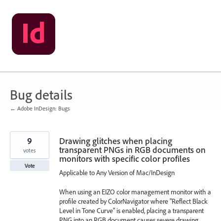
Skip
to
content
Bug details
← Adobe InDesign: Bugs
9
Drawing glitches when placing
transparent PNGs in RGB documents on
votes
monitors with specific color profiles
Vote
Applicable to Any Version of Mac/InDesign
When using an EIZO color management monitor with a
profile created by ColorNavigator where "Reflect Black
Level in Tone Curve" is enabled, placing a transparent
PNG into an RGB document causes severe drawing