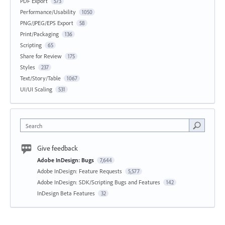
PDF Export
573
Performance/Usability
1050
PNG/JPEG/EPS Export
58
Print/Packaging
136
Scripting
65
Share for Review
175
Styles
237
Text/Story/Table
1067
UI/UI Scaling
531
Search
Give feedback
Adobe InDesign: Bugs
7,644
Adobe InDesign: Feature Requests
5,577
Adobe InDesign: SDK/Scripting Bugs and Features
142
InDesign Beta Features
32