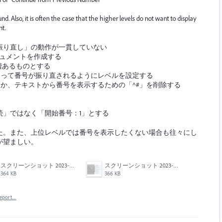
nd. Also, it is often the case that the higher levels do not want to display
nt.
振り直し」の動作が一貫していない
キュメントを作成する
階あるものとする
よって番号が振り直されるようにレベルを設定する
すか、テキストから番号を表示するための「^#」を削除する
続」ではなく「開始番号：1」とする
た。また、上位レベルでは番号を表示したくない場合も往々にし
が望ましい。
スクリーンショット 2023-07-26 20.50.08.png
スクリーンショット 2023-07-26 20.49.42.png
364 KB
366 KB
eport…