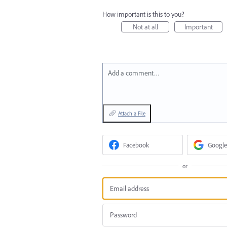
How important is this to you?
Not at all
Important
Add a comment…
Attach a File
Facebook
Google
or