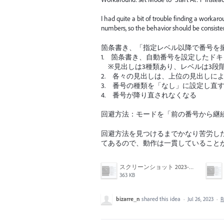
I had quite a bit of trouble finding a workarou
numbers, so the behavior should be consiste
箇条書き、「指定レベル以降で番号を
1. 箇条書き、自動番号を設定したド
※見出しは3種類あり、レベルは3段
2. 各々の見出しは、上位の見出しに
3. 番号の種類を「なし」に設定し直
4. 番号が降り直されなくなる
回避方法：モードを「前の番号から継
回避方法を見つけるまでかなり苦労し
てあるので、動作は一貫していること
スクリーンショット 2023-07-26 20.50.22.png
363 KB
bizarre_n
shared this idea
·
Jul 26, 2023
·
R