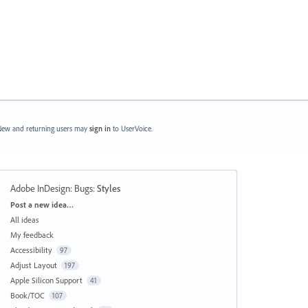
ew and returning users may
sign in
to UserVoice.
Adobe InDesign: Bugs
:
Styles
Categories
Post a new idea…
All ideas
My feedback
Accessibility
97
Adjust Layout
197
Apple Silicon Support
41
Book/TOC
107