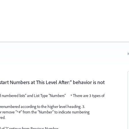
N
tart Numbers at This Level After:" behavior is not
d numbered lists" and List Type "Numbers" * There are 3 types of
s renumbered according to the higher level heading. 3.
 or remove "^#" from the "Number" to indicate numbering
red.
ad of "Continue from Previous Number