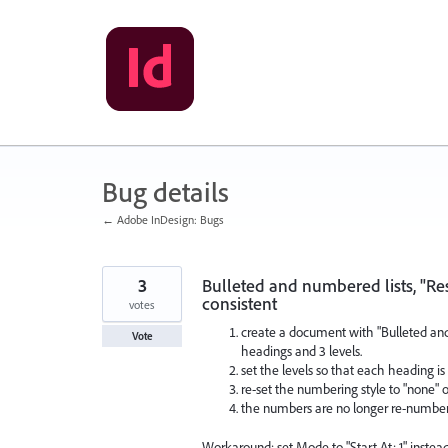
Skip
to
content
Bug details
← Adobe InDesign: Bugs
3
Bulleted and numbered lists, "Res
consistent
votes
create a document with "Bulleted an
Vote
headings and 3 levels.
set the levels so that each heading i
re-set the numbering style to "none"
the numbers are no longer re-numbe
Workaround: set Mode to "Start At: 1" inste