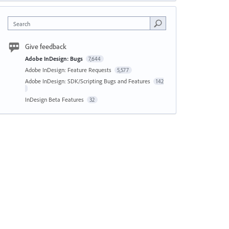
Search
Give feedback
Adobe InDesign: Bugs
7,644
Adobe InDesign: Feature Requests
5,577
Adobe InDesign: SDK/Scripting Bugs and Features
142
InDesign Beta Features
32