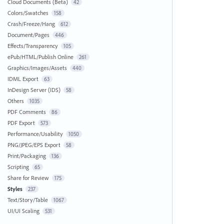
Cloud Documents (Beta)
42
Colors/Swatches
158
Crash/Freeze/Hang
612
Document/Pages
446
Effects/Transparency
105
ePub/HTML/Publish Online
261
Graphics/Images/Assets
440
IDML Export
63
InDesign Server (IDS)
58
Others
1035
PDF Comments
86
PDF Export
573
Performance/Usability
1050
PNG/JPEG/EPS Export
58
Print/Packaging
136
Scripting
65
Share for Review
175
Styles
237
Text/Story/Table
1067
UI/UI Scaling
531