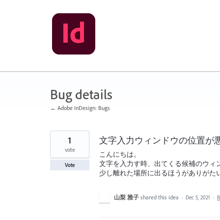
Skip
to
content
Bug details
← Adobe InDesign: Bugs
1
文字入力ウィンドウの位置が
vote
こんにちは。
文字を入力す時、出てくる候補のウィ
Vote
少し離れた場所に出るほうがありがた
山梨 雅子
shared this idea
·
Dec 5, 2021
·
R