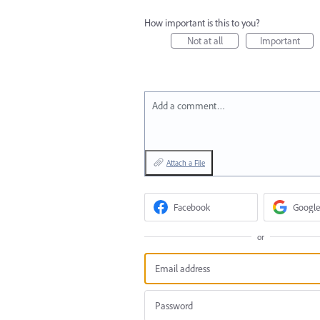
How important is this to you?
Not at all
Important
Add a comment…
Attach a File
Facebook
Google
or