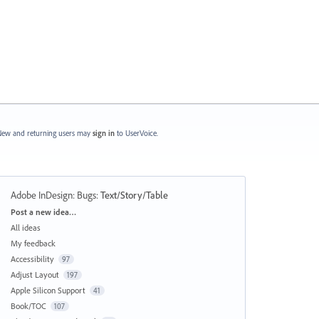
ew and returning users may
sign in
to UserVoice.
Adobe InDesign: Bugs
:
Text/Story/Table
Categories
Post a new idea…
All ideas
My feedback
Accessibility
97
Adjust Layout
197
Apple Silicon Support
41
Book/TOC
107