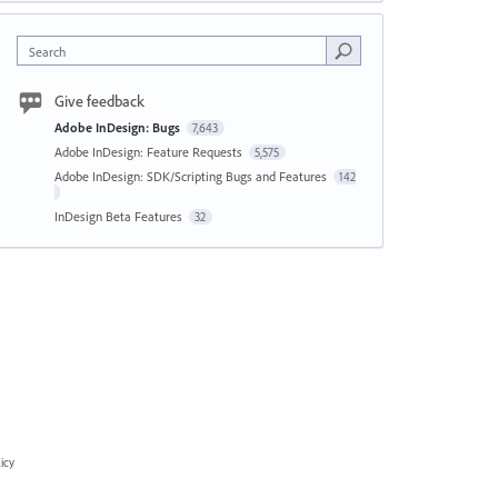
Search
Give feedback
Adobe InDesign: Bugs
7,643
Adobe InDesign: Feature Requests
5,575
Adobe InDesign: SDK/Scripting Bugs and Features
142
InDesign Beta Features
32
icy