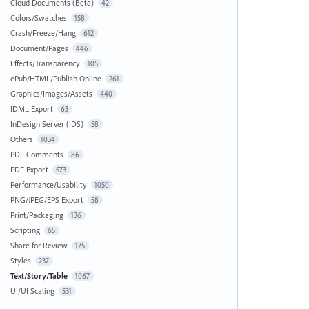
Cloud Documents (Beta)
42
Colors/Swatches
158
Crash/Freeze/Hang
612
Document/Pages
446
Effects/Transparency
105
ePub/HTML/Publish Online
261
Graphics/Images/Assets
440
IDML Export
63
InDesign Server (IDS)
58
Others
1034
PDF Comments
86
PDF Export
573
Performance/Usability
1050
PNG/JPEG/EPS Export
58
Print/Packaging
136
Scripting
65
Share for Review
175
Styles
237
Text/Story/Table
1067
UI/UI Scaling
531