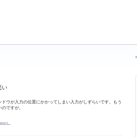
N
悪い
ンドウが入力の位置にかかってしまい入力がしずらいです。もう
いのですが。
eport…