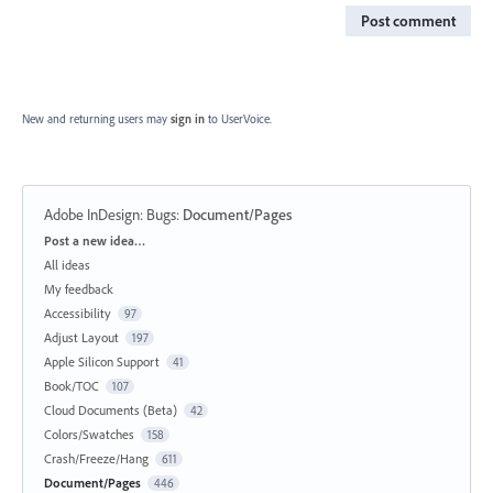
Post comment
New and returning users may
sign in
to UserVoice.
Adobe InDesign: Bugs
:
Document/Pages
Categories
Post a new idea…
All ideas
My feedback
Accessibility
97
Adjust Layout
197
Apple Silicon Support
41
Book/TOC
107
Cloud Documents (Beta)
42
Colors/Swatches
158
Crash/Freeze/Hang
611
Document/Pages
446