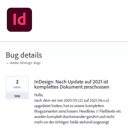
Skip
to
content
Bug details
← Adobe InDesign: Bugs
2
InDesign: Nach Update auf 2021 ist
komplettes Dokument zerschossen
votes
Hallo,
Vote
nach dem wir von 2020 (15.1.2) auf 2021 (16.x.x)
upgedatet hatten, hat es unsere kompletten
Magazinseiten zerschossen. Headlines // Fließtexte etc
wurden komplett durcheinander gerührt und nicht
mehr an der richtigen Stelle stehend angezeigt.