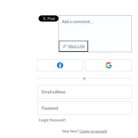
Add a comment…
Attach a File
or
Forgot Password?
New here?
Create an account