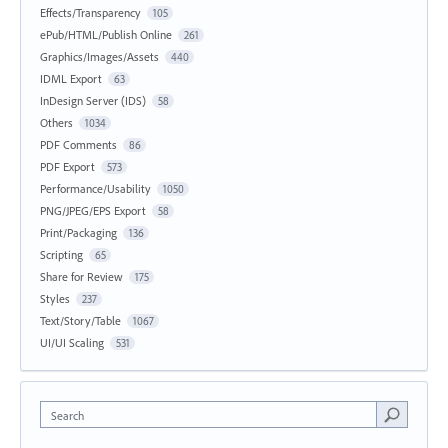
Effects/Transparency
105
ePub/HTML/Publish Online
261
Graphics/Images/Assets
440
IDML Export
63
InDesign Server (IDS)
58
Others
1034
PDF Comments
86
PDF Export
573
Performance/Usability
1050
PNG/JPEG/EPS Export
58
Print/Packaging
136
Scripting
65
Share for Review
175
Styles
237
Text/Story/Table
1067
UI/UI Scaling
531
Search