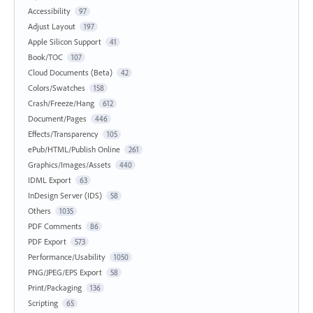
Accessibility
97
Adjust Layout
197
Apple Silicon Support
41
Book/TOC
107
Cloud Documents (Beta)
42
Colors/Swatches
158
Crash/Freeze/Hang
612
Document/Pages
446
Effects/Transparency
105
ePub/HTML/Publish Online
261
Graphics/Images/Assets
440
IDML Export
63
InDesign Server (IDS)
58
Others
1035
PDF Comments
86
PDF Export
573
Performance/Usability
1050
PNG/JPEG/EPS Export
58
Print/Packaging
136
Scripting
65