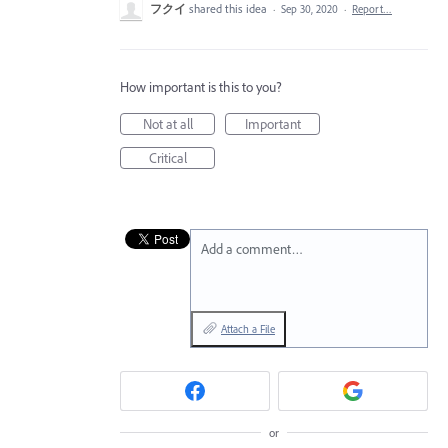
フクイ
shared this idea
·
Sep 30, 2020
·
Report…
How important is this to you?
Not at all
Important
Critical
Add a comment…
Attach a File
or