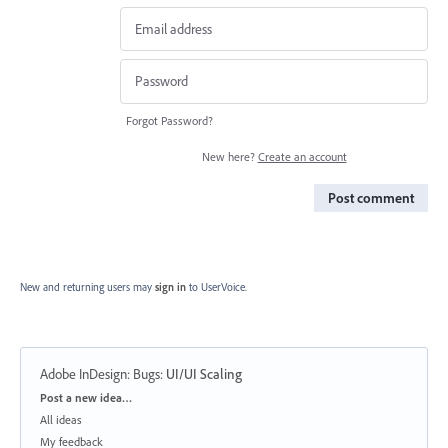
Forgot Password?
New here?
Create an account
Post comment
New and returning users may
sign in
to UserVoice.
Adobe InDesign: Bugs
:
UI/UI Scaling
Categories
Post a new idea…
All ideas
My feedback