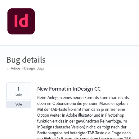
Skip
to
content
Bug details
← Adobe InDesign: Bugs
1
New Format in InDesign CC
vote
Beim Anlegen eines neuen Formats kann man rechts
oben im Optionsmenu die genauen Masse eingeben.
Vote
Mit der TAB-Taste kommt man dann ja immer eine
Option weiter. In Adobe Illustator und in Photoshop
funktioniert das in der gewünschten Reihenfolge, im
InDesign (deutsche Version) nicht: da folgt nach der
Breitenangabe bei betätigter TAB-Taste die Frage nach
der Einheit (z.B. mm etc.) und dann (nach weitere TAB-