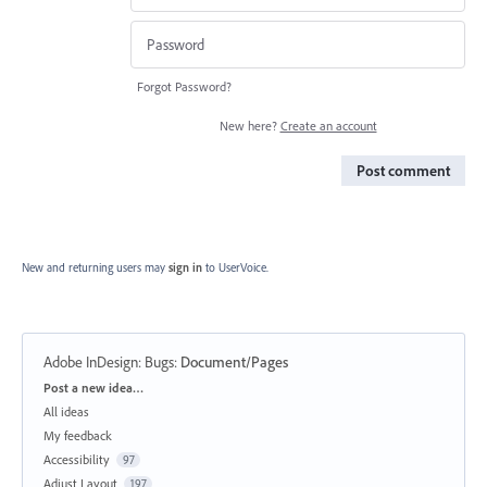
Forgot Password?
New here?
Create an account
Post comment
New and returning users may
sign in
to UserVoice.
Adobe InDesign: Bugs
:
Document/Pages
Categories
Post a new idea…
All ideas
My feedback
Accessibility
97
Adjust Layout
197