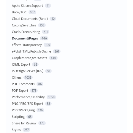
Apple Silicon Support
41
Book/TOC
107
Cloud Documents (Beta)
42
Colors/Swatches
158
Crash/Freeze/Hang
611
Document/Pages
446
Effects/Transparency
105
ePub/HTML/Publish Online
261
Graphics/Images/Assets
440
IDML Export
63
InDesign Server (IDS)
58
Others
1033
PDF Comments
86
PDF Export
573
Performance/Usability
1050
PNG/JPEG/EPS Export
58
Print/Packaging
136
Scripting
65
Share for Review
175
Styles
237