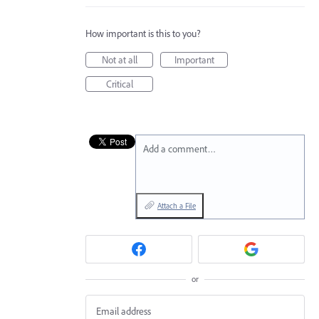
How important is this to you?
Not at all
Important
Critical
Add a comment…
Attach a File
or