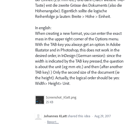
Taste) erst die zweite Grösse des Dokuments (also die
Höhenangabe). Eigentlich sollte die logische
Reihenfolge ja lauten: Breite > Höhe > Einheit.
In english:
When creating a new format, you can enter the exact
mass in the upper right corner of the Options menu.
With the TAB-key you always get an option. In Adobe
Illustator and in Photoshop, this does not work in the
desired order, in InDesign (German version): since the
width is indicated by the TAB key pressed, the question
is about the unit (eg mm etc.) and then (after another
TAB key) ) Only the second size of the document (ie
the height). Actually, the logical order should be yes:
Width> Height> Unit.
Screenshot_Klatt.png
25 KB
Johannes KLatt
shared this idea
·
Aug 29, 2017
·
Report…