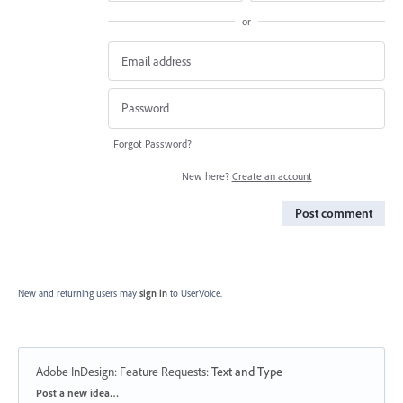
or
Forgot Password?
New here?
Create an account
Post comment
New and returning users may
sign in
to UserVoice.
Adobe InDesign: Feature Requests
:
Text and Type
Categories
Post a new idea…