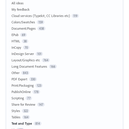
All ideas
My feedback
Cloud services (Typekit, CC Libraries etc)
119
Colors/Swatches
159
Document/Pages
438
EPub
69
HTML
38
InCopy
70
InDesign Server
101
Layout/Graphics etc
764
Long Document Features
166
Other
843
PDF Export
330
Print/Packaging
123
PublishOnline
178
Scripting
77
Share for Review
147
Styles
322
Tables
164
Text and Type
814