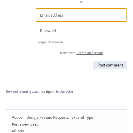
or
Forgot Password?
New here?
Create an account
Post comment
New and returning users may
sign in
to UserVoice.
Adobe InDesign: Feature Requests
:
Text and Type
Categories
Post a new idea…
All ideas