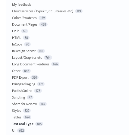
My feedback
Cloud services (Typekit, CC Libraries etc)
119
Colors/Swatches
159
Document/Pages
438
EPub
69
HTML
38
InCopy
70
InDesign Server
101
Layout/Graphics etc
764
Long Document Features
166
Other
843
PDF Export
330
Print/Packaging
123
PublishOnline
178
Scripting
77
Share for Review
147
Styles
322
Tables
164
Text and Type
815
UI
632