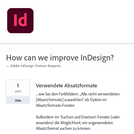
Skip
to
content
How can we improve InDesign?
← Adobe InDesign: Feature Requests
1
Verwendete Absatzformate
vote
... wie bei den Farbfeldern: „Alle nicht verwendeten
[Absatzformate] auswählen“ als Option im
Vote
Absatzformate-Fenster.
Außerdem im 'Suchen und Ersetzen‘-Fenster (oder
woanders) die Möglichkeit, ein angewendetes
Absatzformat suchen zu können.