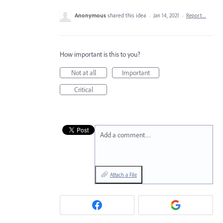
Anonymous
shared this idea
·
Jan 14, 2021
·
Report…
How important is this to you?
Not at all
Important
Critical
Add a comment…
Attach a File