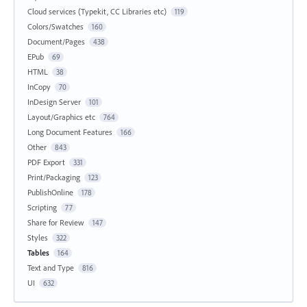
Cloud services (Typekit, CC Libraries etc)
119
Colors/Swatches
160
Document/Pages
438
EPub
69
HTML
38
InCopy
70
InDesign Server
101
Layout/Graphics etc
764
Long Document Features
166
Other
843
PDF Export
331
Print/Packaging
123
PublishOnline
178
Scripting
77
Share for Review
147
Styles
322
Tables
164
Text and Type
816
UI
632