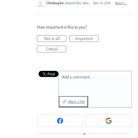
Christophe
shared this idea
·
Nov 14, 2018
·
Report…
How important is this to you?
Not at all
Important
Critical
Add a comment…
Attach a File
or