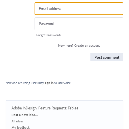
Forgot Password?
New here?
Create an account
Post comment
New and returning users may
sign in
to UserVoice.
Adobe InDesign: Feature Requests
:
Tables
Categories
Post a new idea…
All ideas
My feedback