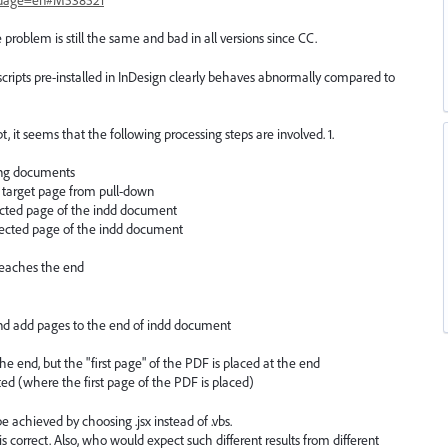
e problem is still the same and bad in all versions since CC.
cripts pre-installed in InDesign clearly behaves abnormally compared to
t, it seems that the following processing steps are involved. 1.
ting documents
ct target page from pull-down
lected page of the indd document
lected page of the indd document
 reaches the end
and add pages to the end of indd document
he end, but the "first page" of the PDF is placed at the end
ted (where the first page of the PDF is placed)
e achieved by choosing .jsx instead of .vbs.
 correct. Also, who would expect such different results from different