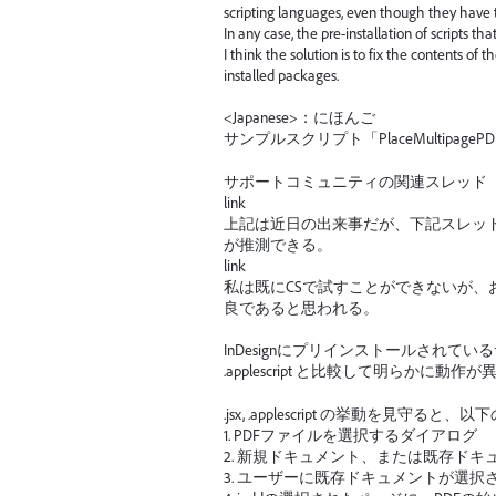
scripting languages, even though they hav
In any case, the pre-installation of scripts t
I think the solution is to fix the contents of
installed packages.
<Japanese>：にほんご
サンプルスクリプト「PlaceMultipage
サポートコミュニティの関連スレッド
link
上記は近日の出来事だが、下記スレッド
が推測できる。
link
私は既にCSで試すことができないが、
良であると思われる。
InDesignにプリインストールされているサンプル
.applescript と比較して明らかに動作
.jsx, .applescript の挙動を見守
1. PDFファイルを選択するダイアログ
2. 新規ドキュメント、または既存ド
3. ユーザーに既存ドキュメントが選