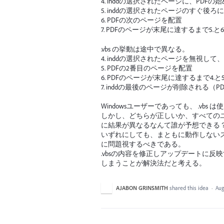
4. inddの選択されたページに、PDF
5. inddの選択されたページのすぐ後
6. PDFの次のページを配置
7. PDFのページが末尾に達するまで5.と
.vbs の挙動は途中で異なる。
4. inddの選択されたページを無視し
5. PDFの2番目のページを配置
6. PDFのページが末尾に達するまで4
7. inddの最後のページが削除される
Windowsユーザーであっても、 .vb
しかし、どちらが正しいか、すべての
に結果が異なるなんて誰が予想できる
いずれにしても、まともに動作しない
に問題視するべきである。
.vbsの内容を修正しアップデートに
しまうことが解決法だと考える。
AJABON GRINSMITH
shared this idea
·
Aug