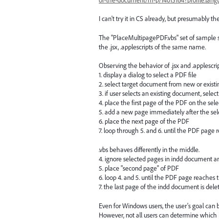
I can't try it in CS already, but presumably th
The "PlaceMultipagePDF.vbs" set of sample s
the .jsx, .applescripts of the same name.
Observing the behavior of .jsx and .applescrip
1. display a dialog to select a PDF file
2. select target document from new or exis
3. if user selects an existing document, sele
4. place the first page of the PDF on the se
5. add a new page immediately after the se
6. place the next page of the PDF
7. loop through 5. and 6. until the PDF page
.vbs behaves differently in the middle.
4. ignore selected pages in indd document 
5. place "second page" of PDF
6. loop 4. and 5. until the PDF page reaches t
7. the last page of the indd document is dele
Even for Windows users, the user's goal can b
However, not all users can determine which is