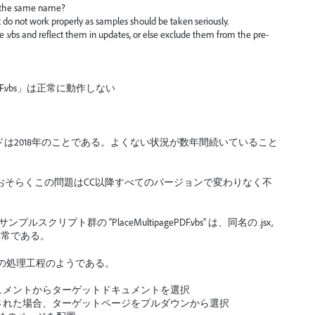
e the same name?
hat do not work properly as samples should be taken seriously.
 the .vbs and reflect them in updates, or else exclude them from the pre-
PDF.vbs」は正常に動作しない
は2018年のことである。よくない状況が数年間続いていること
おそらくこの問題はCC以降すべてのバージョンで変わりなく不
スクリプト群の “PlaceMultipagePDF.vbs” は、同名の .jsx,
が異常である。
ると、以下の処理工程のようである。
キュメントからターゲットドキュメントを選択
択された場合、ターゲットページをプルダウンから選択