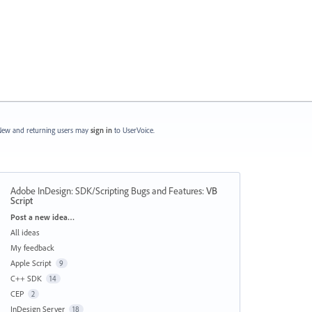
ew and returning users may
sign in
to UserVoice.
Adobe InDesign: SDK/Scripting Bugs and Features
:
VB
Script
Categories
Post a new idea…
All ideas
My feedback
Apple Script
9
C++ SDK
14
CEP
2
InDesign Server
18