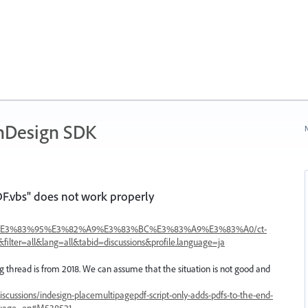
nDesign SDK
N
F.vbs" does not work properly
esign%E3%83%95%E3%82%A9%E3%83%BC%E3%83%A9%E3%83%A0/ct-
&filter=all&lang=all&tabid=discussions&profile.language=ja
ng thread is from 2018. We can assume that the situation is not good and
scussions/indesign-placemultipagepdf-script-only-adds-pdfs-to-the-end-
nguage=en#M538521