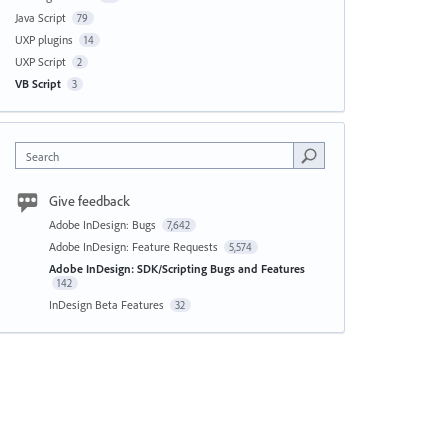
Java Script
79
UXP plugins
14
UXP Script
2
VB Script
3
Search
Give feedback
Adobe InDesign: Bugs
7,642
Adobe InDesign: Feature Requests
5,574
Adobe InDesign: SDK/Scripting Bugs and Features
142
InDesign Beta Features
32