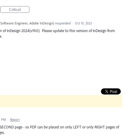
Critical
 Software Engineer, Adobe InDesign
)
responded
·
Oct 10, 2023
on of InDesign 2024(v19.0). Please update to this version of InDesign from
x.
6 PM
·
Report
y SECOND page - so PDF can be placed on only LEFT or only RIGHT pages of
es.