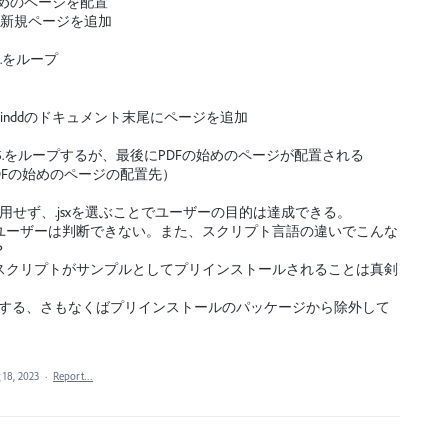
の始めのページを配置
ろに新規ページを追加
6.をループ
て、inddのドキュメント末尾にページを追加
.と5.をループするが、最後にPDFの始めのページが配置される
（PDFの始めのページの配置先）
s は使用せず、.jsxを選ぶことでユーザーの目的は達成できる。
ユーザーは判断できない。また、スクリプト言語の違いでこんな
？
スクリプトがサンプルとしてプリインストールされることは真剣
反映する、さもなくばプリインストールのパッケージから除外して
 18, 2023
·
Report…