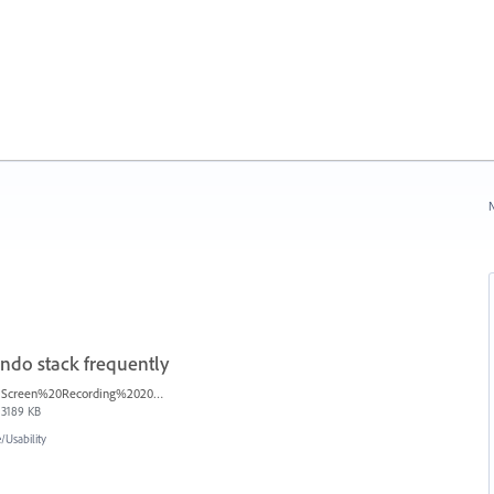
N
ndo stack frequently
Screen%20Recording%202025-12-16%20154608.mp4
3189 KB
Usability