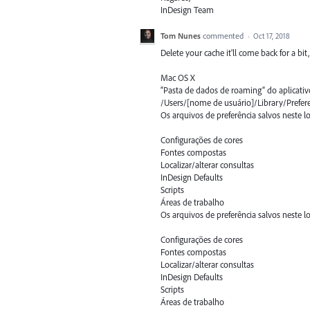
InDesign Team
Tom Nunes
commented
·
Oct 17, 2018
Delete your cache it'll come back for a bit
Mac OS X
“Pasta de dados de roaming” do aplicativ
/Users/[nome de usuário]/Library/Prefe
Os arquivos de preferência salvos neste l
Configurações de cores
Fontes compostas
Localizar/alterar consultas
InDesign Defaults
Scripts
Áreas de trabalho
Os arquivos de preferência salvos neste l
Configurações de cores
Fontes compostas
Localizar/alterar consultas
InDesign Defaults
Scripts
Áreas de trabalho