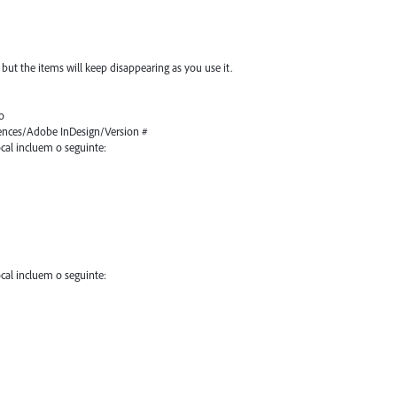
, but the items will keep disappearing as you use it.
o
rences/Adobe InDesign/Version #
ocal incluem o seguinte:
ocal incluem o seguinte: