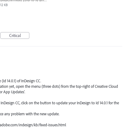
12 KB
Critical
 (Id 14.0.1) of InDesign CC.
ication yet, open the menu (three dots) from the top-right of Creative Cloud
or App Updates’.
nDesign CC, click on the button to update your InDesign to Id 14.0.1 for the
ace any problem with the new update.
px.adobe.com/indesign/kb/fixed-issues.html