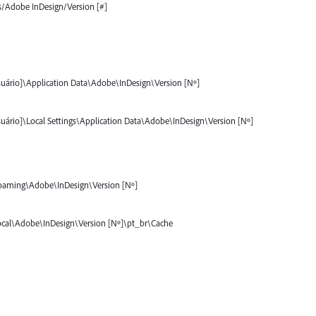
s/Adobe InDesign/Version [#]
ário]\Application Data\Adobe\InDesign\Version [Nº]
ário]\Local Settings\Application Data\Adobe\InDesign\Version [Nº]
oaming\Adobe\InDesign\Version [Nº]
cal\Adobe\InDesign\Version [Nº]\pt_br\Cache