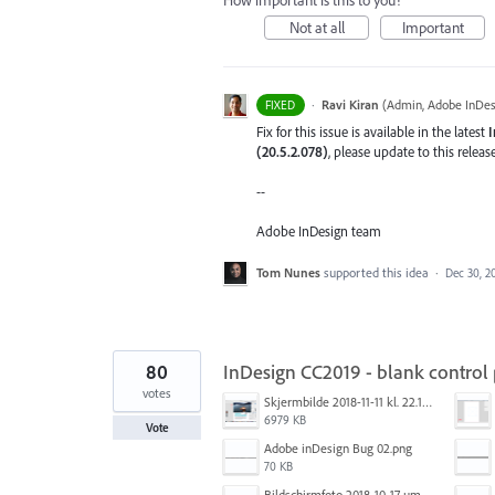
How important is this to you?
Not at all
Important
·
Ravi Kiran
(
Admin, Adobe InDes
FIXED
Fix for this issue is available in the latest
I
(20.5.2.078)
, please update to this relea
--
Adobe InDesign team
Tom Nunes
supported this idea
·
Dec 30, 2
80
InDesign CC2019 - blank control
votes
Skjermbilde 2018-11-11 kl. 22.17.26.png
6979 KB
Vote
Adobe inDesign Bug 02.png
70 KB
Bildschirmfoto 2018-10-17 um 10.24.01.png