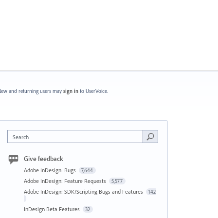
ew and returning users may
sign in
to UserVoice.
Search
Give feedback
Adobe InDesign: Bugs
7,644
Adobe InDesign: Feature Requests
5,577
Adobe InDesign: SDK/Scripting Bugs and Features
142
InDesign Beta Features
32