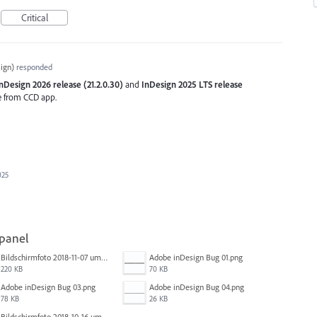
Critical
ign
)
responded
nDesign 2026 release (21.2.0.30)
and
InDesign 2025 LTS release
se from CCD app.
025
 panel
Bildschirmfoto 2018-11-07 um 10.32.05.png
Adobe inDesign Bug 01.png
220 KB
70 KB
Adobe inDesign Bug 03.png
Adobe inDesign Bug 04.png
78 KB
26 KB
Bildschirmfoto 2018-10-16 um 13.59.04.png