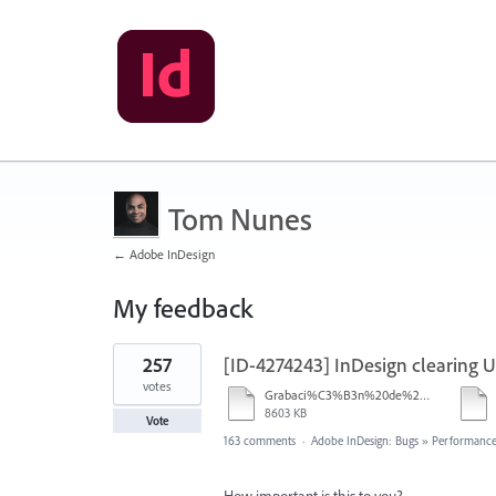
Tom Nunes
← Adobe InDesign
My feedback
2
257
[ID-4274243] InDesign clearing U
results
found
votes
Grabaci%C3%B3n%20de%20pantalla%202026-01-08%20233724.mp4
8603 KB
Vote
163 comments
·
Adobe InDesign: Bugs
»
Performance/