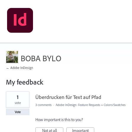
BOBA BYLO
← Adobe InDesign
My feedback
1
1
Überdrucken für Text auf Pfad
result
found
vote
3 comments
·
Adobe InDesign: Feature Requests
»
Colors/Swatches
Vote
How important is this to you?
Not at all
Important