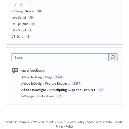
CEP
2
InDesign Server
18
Java Script
79
UXP plugins
14
UXP Script
2
VB Script
3
Search
Give feedback
Adobe InDesign: Bugs
7,644
Adobe InDesign: Feature Requests
5,577
Adobe InDesign: SDK/Scripting Bugs and Features
142
InDesign Beta Features
32
Adobe InDesign
·
UserVoice Terms of Service & Privacy Policy
·
Adobe Terms of Use
·
Adobe
Privacy Policy