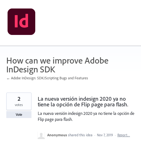
Skip
to
content
How can we improve Adobe
InDesign SDK
← Adobe InDesign: SDK/Scripting Bugs and Features
2
La nueva versión indesign 2020 ya no
tiene la opción de Flip page para flash.
votes
La nueva versión indesign 2020 ya no tiene la opción de
Vote
Flip page para flash.
Anonymous
shared this idea
·
Nov 7, 2019
·
Report…