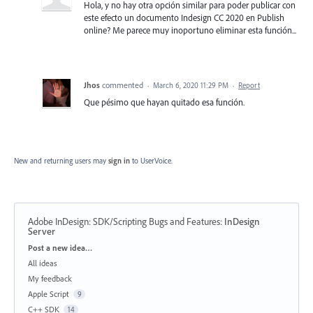
Hola, y no hay otra opción similar para poder publicar con
este efecto un documento Indesign CC 2020 en Publish
online? Me parece muy inoportuno eliminar esta función...
Jhos
commented
·
March 6, 2020 11:29 PM
·
Report
Que pésimo que hayan quitado esa función.
New and returning users may
sign in
to UserVoice.
Adobe InDesign: SDK/Scripting Bugs and Features
:
InDesign
Server
Categories
Post a new idea…
All ideas
My feedback
Apple Script
9
C++ SDK
14